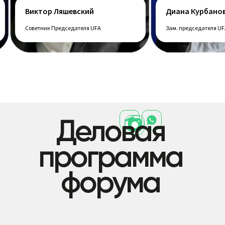
шевский
Диана Курбанова
седателя UFA
Зам. председателя UFA | on-line
Стратегические партнеры
Деловая
программа
форума