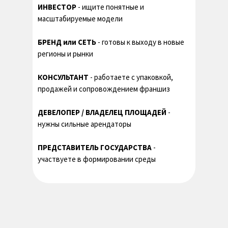
Выступите со своим проектом,
ИНВЕСТОР
- ищите понятные и
пообщайтесь лично с
масштабируемые модели
потенциальными инвесторами и
привлеките деньги
БРЕНД или СЕТЬ
- готовы к выходу в новые
регионы и рынки
В 15 сферах и
КОНСУЛЬТАНТ
- работаете с упаковкой,
направлениях
продажей и сопровождением франшиз
ДЕВЕЛОПЕР / ВЛАДЕЛЕЦ ПЛОЩАДЕЙ
-
Эксклюзивные условия
нужны сильные арендаторы
от франчайзеров
ПРЕДСТАВИТЕЛЬ ГОСУДАРСТВА
-
Получите уникальные предложения и
участвуете в формировании среды
специальные условия на покупку
франшиз, доступные только для
участников мероприятия.