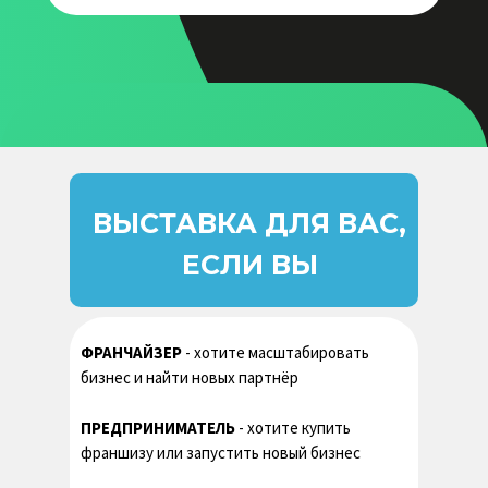
из 10 стран мира
Вы сможете пообщаться с
представителями перспективных
франшиз, а также получите
информацию о новых продуктах,
технологиях и тенденциях рынка
ВЫСТАВКА ДЛЯ ВАС,
ЕСЛИ ВЫ
ФРАНЧАЙЗЕР
- хотите масштабировать
Возможность выступить
бизнес и найти новых партнёр
с инвестиционным
проектом и привлечь
ПРЕДПРИНИМАТЕЛЬ
- хотите купить
франшизу или запустить новый бизнес
инвесторов