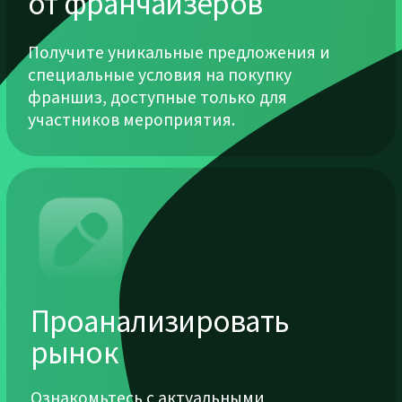
Ресторанный
Производство и
и отельный
логистика
бизнес
Медицина,
Ритейл
красота и
и E-commerce
здравоохранение
HR и
Системные
маркетинговые
интеграторы,
агенства
IT и
автоматизация